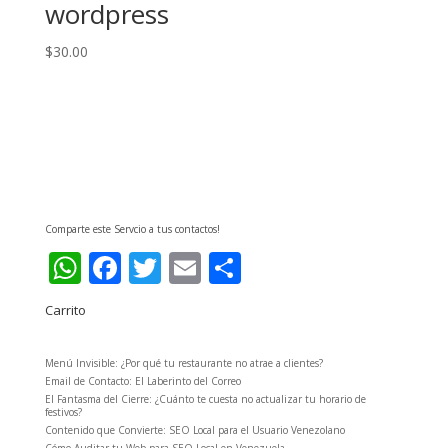
wordpress
$
30.00
Comparte este Servcio a tus contactos!
WhatsApp
Facebook
Twitter
Email
Compartir
Carrito
Menú Invisible: ¿Por qué tu restaurante no atrae a clientes?
Email de Contacto: El Laberinto del Correo
El Fantasma del Cierre: ¿Cuánto te cuesta no actualizar tu horario de
festivos?
Contenido que Convierte: SEO Local para el Usuario Venezolano
Cómo Auditar tu Web para SEO Local en Venezuela