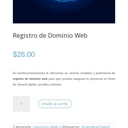
Registro de Dominio Web
$
26.00
En seofrecensoluciones te ofrecemos un servicio completo y profesional de
registro de dominio web
para que puedas asegurar tu presencia en línea
de manera rápida, sencilla y efectiva.
Registro
de
Añadir al carrito
Dominio
Web
cantidad
Categoría:
Servicios Web
Etiquetas:
BrandingDigital
,