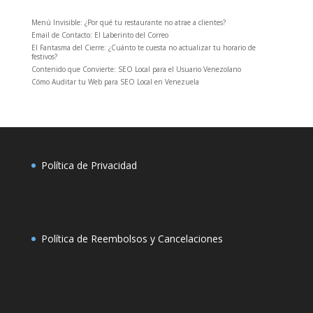
Menú Invisible: ¿Por qué tu restaurante no atrae a clientes?
Email de Contacto: El Laberinto del Correo
El Fantasma del Cierre: ¿Cuánto te cuesta no actualizar tu horario de
festivos?
Contenido que Convierte: SEO Local para el Usuario Venezolano
Cómo Auditar tu Web para SEO Local en Venezuela
Política de Privacidad
Política de Reembolsos y Cancelaciones