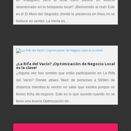
abandonado en la búsqueda local? ¡Bienvenido al club! Este
es el El Muro del Seguidor, donde la presencia en línea no se
traduce en ventas. La ironía es...
¿La Rifa del Vacío? ¡Optimización de Negocio Local
es la clave!
¿Alguna vez has sentido que estás participando en La Rifa
del Vacío? Donde atraes 'likes' de personas a 500km de
distancia mientras tu vecino no sabe que existes porque no
tienes ficha de negocio. Esto es lo que sucede cuando no se
tiene una buena Optimización de...