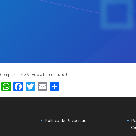
Comparte este Servcio a tus contactos!
WhatsApp
Facebook
Twitter
Email
Compartir
Política de Privacidad
Po
Ca