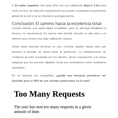
2.
El outlier negativo:
Una sede (2%) con una calificación
Baja (< 3.0)
actúa
como un foco de infección reputacional que puede contaminar la percepción
global de la red si no se interviene quirúrgicamente.
Conclusión: El camino hacia la excelencia total
Locatel ostenta una salud digital envidiable, pero su principal debilidad es
técnica, no reputacional. Es mucho más sencillo vincular un sitio web y un
teléfono que revertir una mala calificación masiva.
Cerrar estas brechas técnicas es una «victoria rápida» (quick win) que
elevaría el puntaje de salud hacia la perfección. La infraestructura de
confianza ya está construida por los clientes; ahora corresponde a la marca
asegurar que los puentes digitales hacia sus mostradores estén totalmente
operativos.
En un mercado tan competitivo,
¿puede una farmacia permitirse ser
invisible para el 30% de sus clientes potenciales en la web?