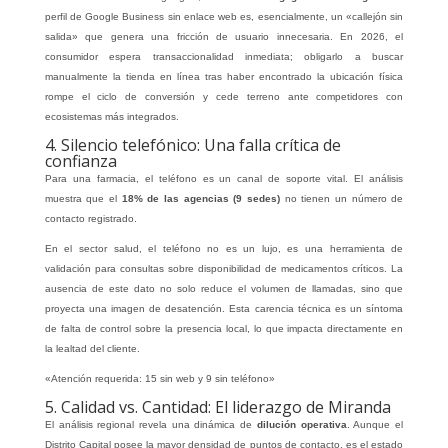
perfil de Google Business sin enlace web es, esencialmente, un «callejón sin
salida» que genera una fricción de usuario innecesaria. En 2026, el
consumidor espera transaccionalidad inmediata; obligarlo a buscar
manualmente la tienda en línea tras haber encontrado la ubicación física
rompe el ciclo de conversión y cede terreno ante competidores con
ecosistemas más integrados.
4. Silencio telefónico: Una falla crítica de
confianza
Para una farmacia, el teléfono es un canal de soporte vital. El análisis
muestra que el
18% de las agencias (9 sedes)
no tienen un número de
contacto registrado.
En el sector salud, el teléfono no es un lujo, es una herramienta de
validación para consultas sobre disponibilidad de medicamentos críticos. La
ausencia de este dato no solo reduce el volumen de llamadas, sino que
proyecta una imagen de desatención. Esta carencia técnica es un síntoma
de falta de control sobre la presencia local, lo que impacta directamente en
la lealtad del cliente.
«Atención requerida: 15 sin web y 9 sin teléfono»
5. Calidad vs. Cantidad: El liderazgo de Miranda
El análisis regional revela una dinámica de
dilución operativa
. Aunque el
Distrito Capital posee la mayor densidad de puntos de contacto, es el estado