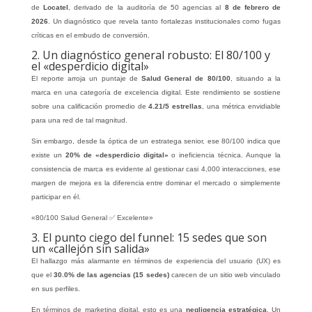
de
Locatel
, derivado de la auditoría de 50 agencias al
8 de febrero de
2026
. Un diagnóstico que revela tanto fortalezas institucionales como fugas
críticas en el embudo de conversión.
2. Un diagnóstico general robusto: El 80/100 y
el «desperdicio digital»
El reporte arroja un puntaje de
Salud General de 80/100
, situando a la
marca en una categoría de excelencia digital. Este rendimiento se sostiene
sobre una calificación promedio de
4.21/5 estrellas
, una métrica envidiable
para una red de tal magnitud.
Sin embargo, desde la óptica de un estratega senior, ese 80/100 indica que
existe un
20% de «desperdicio digital»
o ineficiencia técnica. Aunque la
consistencia de marca es evidente al gestionar casi 4,000 interacciones, ese
margen de mejora es la diferencia entre dominar el mercado o simplemente
participar en él.
«80/100 Salud General ✅ Excelente»
3. El punto ciego del funnel: 15 sedes que son
un «callejón sin salida»
El hallazgo más alarmante en términos de experiencia del usuario (UX) es
que el
30.0% de las agencias (15 sedes)
carecen de un sitio web vinculado
en sus perfiles.
En términos de marketing digital, esto es una
negligencia estratégica
. Un