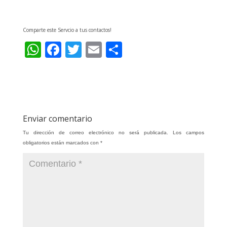
Comparte este Servcio a tus contactos!
W
F
T
E
C
h
ac
w
m
o
at
e
itt
ai
m
s
b
er
l
p
A
o
ar
Enviar comentario
p
o
ti
Tu dirección de correo electrónico no será publicada.
Los campos
p
k
r
obligatorios están marcados con
*