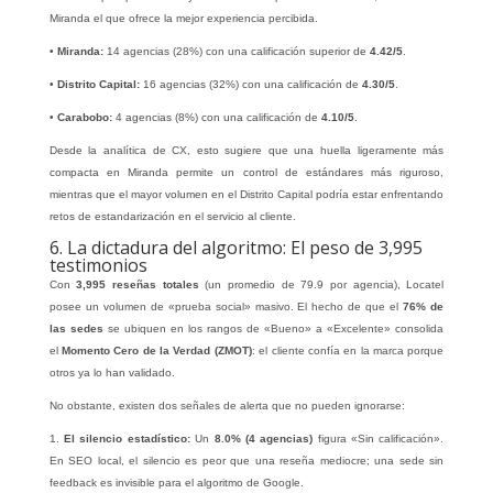
Miranda el que ofrece la mejor experiencia percibida.
•
Miranda:
14 agencias (28%) con una calificación superior de
4.42/5
.
•
Distrito Capital:
16 agencias (32%) con una calificación de
4.30/5
.
•
Carabobo:
4 agencias (8%) con una calificación de
4.10/5
.
Desde la analítica de CX, esto sugiere que una huella ligeramente más
compacta en Miranda permite un control de estándares más riguroso,
mientras que el mayor volumen en el Distrito Capital podría estar enfrentando
retos de estandarización en el servicio al cliente.
6. La dictadura del algoritmo: El peso de 3,995
testimonios
Con
3,995 reseñas totales
(un promedio de 79.9 por agencia), Locatel
posee un volumen de «prueba social» masivo. El hecho de que el
76% de
las sedes
se ubiquen en los rangos de «Bueno» a «Excelente» consolida
el
Momento Cero de la Verdad (ZMOT)
: el cliente confía en la marca porque
otros ya lo han validado.
No obstante, existen dos señales de alerta que no pueden ignorarse:
1.
El silencio estadístico:
Un
8.0% (4 agencias)
figura «Sin calificación».
En SEO local, el silencio es peor que una reseña mediocre; una sede sin
feedback es invisible para el algoritmo de Google.