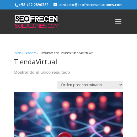
+58 412 2890389
contacto@seofrecensoluciones.com
Inicio
/
Servicios
/ Productos etiquetados “TiendaVirtual”
TiendaVirtual
Mostrando el único resultado