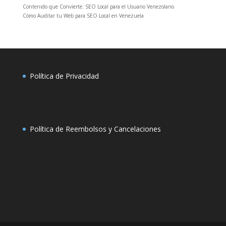
Contenido que Convierte: SEO Local para el Usuario Venezolano
Cómo Auditar tu Web para SEO Local en Venezuela
Política de Privacidad
Política de Reembolsos y Cancelaciones