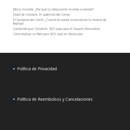
Menú Invisible: ¿Por qué tu restaurante no atrae a clientes?
Email de Contacto: El Laberinto del Correo
El Fantasma del Cierre: ¿Cuánto te cuesta no actualizar tu horario de
festivos?
Contenido que Convierte: SEO Local para el Usuario Venezolano
Cómo Auditar tu Web para SEO Local en Venezuela
Política de Privacidad
Política de Reembolsos y Cancelaciones