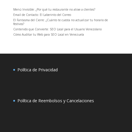
Menú Invisible: ¿Por qué tu restaurante no atrae a clientes?
Email de Contacto: El Laberinto del Correo
El Fantasma del Cierre: ¿Cuánto te cuesta no actualizar tu horario de
festivos?
Contenido que Convierte: SEO Local para el Usuario Venezolano
Cómo Auditar tu Web para SEO Local en Venezuela
Política de Privacidad
Política de Reembolsos y Cancelaciones